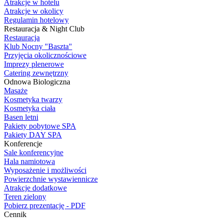
Atrakcje w hotelu
Atrakcje w okolicy
Regulamin hotelowy
Restauracja & Night Club
Restauracja
Klub Nocny "Baszta"
Przyjęcia okolicznościowe
Imprezy plenerowe
Catering zewnętrzny
Odnowa Biologiczna
Masaże
Kosmetyka twarzy
Kosmetyka ciała
Basen letni
Pakiety pobytowe SPA
Pakiety DAY SPA
Konferencje
Sale konferencyjne
Hala namiotowa
Wyposażenie i możliwości
Powierzchnie wystawiennicze
Atrakcje dodatkowe
Teren zielony
Pobierz prezentację - PDF
Cennik